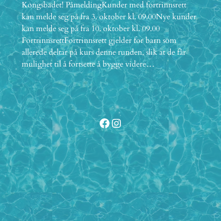
Kongsbadet! PåmeldingKunder med fortrinnsrett
kan melde seg på fra 3. oktober kl. 09.00Nye kunder
kan melde seg på fra 10. oktober kl. 09.00
FortrinnsrettFortrinnsrett gjelder for barn som
allerede deltar på kurs denne runden, slik at de får
mulighet til å fortsette å bygge videre…
Facebook
Instagram