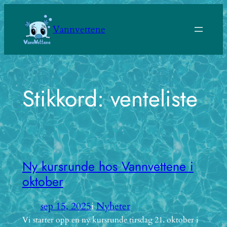
Hopp
til
Vannvettene
innhold
Stikkord:
venteliste
Ny kursrunde hos Vannvettene i
oktober
sep 15, 2025
i
Nyheter
Vi starter opp en ny kursrunde tirsdag 21. oktober i