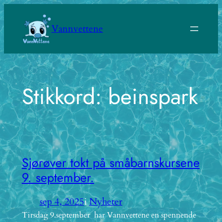
Hopp
til
Vannvettene
innhold
Stikkord:
beinspark
Sjørøver tokt på småbarnskursene
9. september.
sep 4, 2025
i
Nyheter
Tirsdag 9.september har Vannvettene en spennende