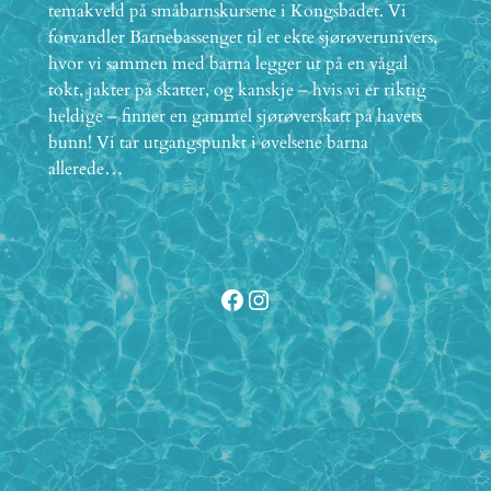
temakveld på småbarnskursene i Kongsbadet. Vi
forvandler Barnebassenget til et ekte sjørøverunivers,
hvor vi sammen med barna legger ut på en vågal
tokt, jakter på skatter, og kanskje – hvis vi er riktig
heldige – finner en gammel sjørøverskatt på havets
bunn! Vi tar utgangspunkt i øvelsene barna
allerede…
Facebook
Instagram