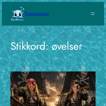
Hopp
til
Vannvettene
innhold
Stikkord:
øvelser