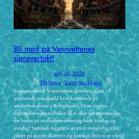
Bli med på Vannvettenes
sjørøvertokt!
apr 30, 2026
i
Nyheter
, 
Vettenes blogg
Svømmeskolen Vannvettene inviterer til en
spennende temakveld hver kursrunde på
småbarnskursene i Kongsbadet. Disse dagene
forvandles svømmehallen til et ekte sjørøverunivers
for barna på småbarnssvømming både tirsdag og
torsdag! Sammen legger vi ut på et eventyrlig tokt,
jakter på skjulte skatter – og kanskje, hvis vi er riktig