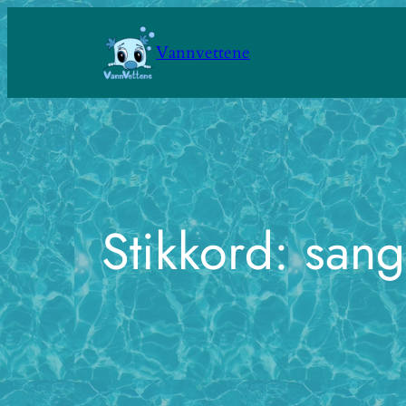
Hopp
til
Vannvettene
innhold
Stikkord:
sang