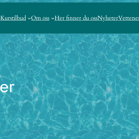
Kurstilbud
Om oss
Her finner du oss
Nyheter
Vettene
er