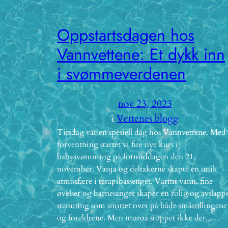
Oppstartsdagen hos
Vannvettene: Et dykk inn
i svømmeverdenen
nov 23, 2023
i
Vettenes blogg
Tirsdag var en spesiell dag hos Vannvettene. Med
forventning startet vi fire nye kurs i
babysvømming på formiddagen den 21.
november. Vanja og deltakerne skapte en unik
atmosfære i terapibassenget. Varmt vann, fine
øvelser og barnesanger skaper en rolig og avslapp
stemning som smittet over på både smårollingene
og foreldrene. Men moroa stoppet ikke der.…