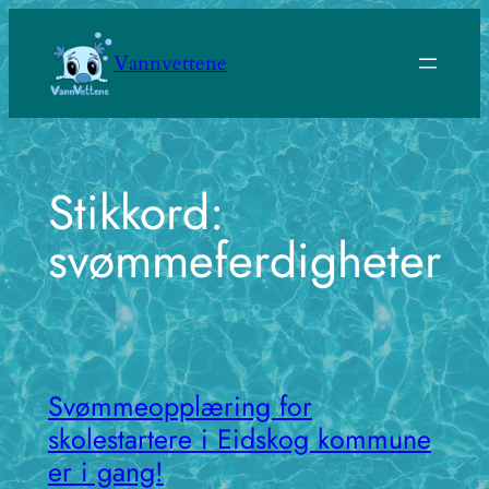
Hopp
til
Vannvettene
innhold
Stikkord:
svømmeferdigheter
Svømmeopplæring for
skolestartere i Eidskog kommune
er i gang!