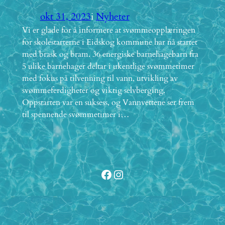
okt 31, 2023
i
Nyheter
Vi er glade for å informere at svømmeopplæringen
for skolestarterne i Eidskog kommune har nå startet
med brask og bram. 36 energiske barnehagebarn fra
5 ulike barnehager deltar i ukentlige svømmetimer
med fokus på tilvenning til vann, utvikling av
svømmeferdigheter og viktig selvberging.
Oppstarten var en suksess, og Vannvettene ser frem
til spennende svømmetimer i…
Facebook
Instagram