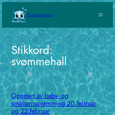
Hopp
til
Vannvettene
innhold
Stikkord:
svømmehall
Oppstart av baby- og
småbarnssvømming 20.februar
og 22.februar