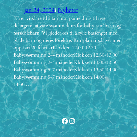
jan 24, 2024
i
Nyheter
Nå er vi klare til å ta i mot påmelding til nye
deltagere på våre svømmekurs for baby, småbarn og
førskolebarn. Vi gleder oss til å fylle bassenget med
glade barn og deres foreldre. Kursplan tirsdager med
oppstart 20 februarKlokken 12.00-12.30
Babysvømming 2-4 månederKlokken 12.30-13.00
Babysvømming 2-4 månederKlokken 13.00-13.30
Babysvømming 5-7 månederKlokken 13.30-14.00
Babysvømming 5-7 månederKlokken 14.00-
14.30 …
Facebook
Instagram