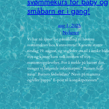
svømmekurs for baby og
småbarn er i gang!
aug 1, 2025
i
Nyheter
Vi har nå åpnet for påmelding til høstens
svømmekurs hos Vannvettene! Kursene starter
tirsdag 19. august, og vi gleder oss til å ønske båd
nye og kjente barn velkommen til nye
svømmeopplevelser. For å melde på barnet ditt,
trenger vi følgende informasjon:* Barnets fulle
navn* Barnets fødselsdato* Navn på mamma
og/eller pappa* E-post til kontaktpersonen*…