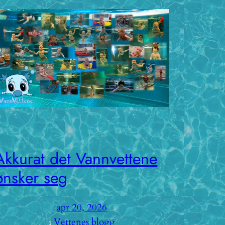
Akkurat det Vannvettene
ønsker seg
apr 20, 2026
i
Vettenes blogg