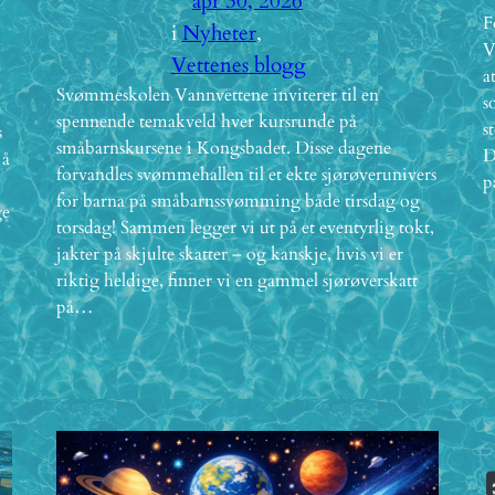
apr 30, 2026
F
i
Nyheter
, 
V
Vettenes blogg
a
Svømmeskolen Vannvettene inviterer til en
s
spennende temakveld hver kursrunde på
s
s
småbarnskursene i Kongsbadet. Disse dagene
D
 å
forvandles svømmehallen til et ekte sjørøverunivers
p
for barna på småbarnssvømming både tirsdag og
ge
torsdag! Sammen legger vi ut på et eventyrlig tokt,
jakter på skjulte skatter – og kanskje, hvis vi er
riktig heldige, finner vi en gammel sjørøverskatt
på…