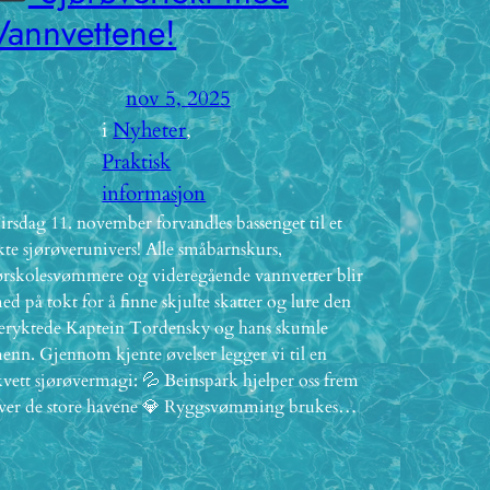
Vannvettene!
nov 5, 2025
i
Nyheter
, 
Praktisk
informasjon
irsdag 11. november forvandles bassenget til et
kte sjørøverunivers! Alle småbarnskurs,
ørskolesvømmere og videregående vannvetter blir
ed på tokt for å finne skjulte skatter og lure den
eryktede Kaptein Tordensky og hans skumle
enn. Gjennom kjente øvelser legger vi til en
kvett sjørøvermagi: 💦 Beinspark hjelper oss frem
ver de store havene 💎 Ryggsvømming brukes…