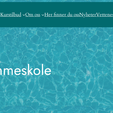
Kurstilbud
Om oss
Her finner du oss
Nyheter
Vettene
mmeskole