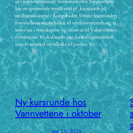
ut i verdensrommet! Svømmeskolen Vannvettene
,
har en spennende temakveld pr. kursrunde på
småbarnskursene i Kongsbadet. Denne kursrunden
forvandles svømmehallen til verdensrommet, og vi
setter oss i romskipene og reiser ut til Vannvettenes
romstasjon. Vi skal samle inn forskningsmateriell
de
som vi tar med oss tilbake til jorden. Vi…
Ny kursrunde hos
Vannvettene i oktober
sep 15, 2025