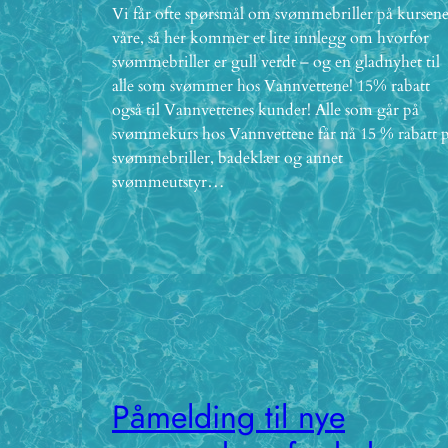
Vi får ofte spørsmål om svømmebriller på kursen
våre, så her kommer et lite innlegg om hvorfor
svømmebriller er gull verdt – og en gladnyhet til
alle som svømmer hos Vannvettene! 15% rabatt
også til Vannvettenes kunder! Alle som går på
svømmekurs hos Vannvettene får nå 15 % rabatt 
svømmebriller, badeklær og annet
svømmeutstyr…
Påmelding til nye