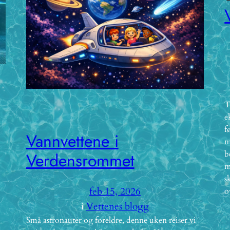
T
e
f
Vannvettene i
m
b
Verdensrommet
m
s
feb 15, 2026
o
i
Vettenes blogg
Små astronauter og foreldre, denne uken reiser vi