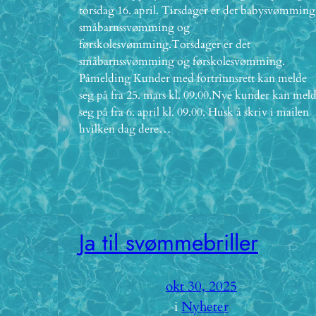
torsdag 16. april. Tirsdager er det babysvømming
småbarnssvømming og
førskolesvømming.Torsdager er det
småbarnssvømming og førskolesvømming.
Påmelding Kunder med fortrinnsrett kan melde
seg på fra 25. mars kl. 09.00.Nye kunder kan mel
seg på fra 6. april kl. 09.00. Husk å skriv i mailen
hvilken dag dere…
Ja til svømmebriller
okt 30, 2025
i
Nyheter