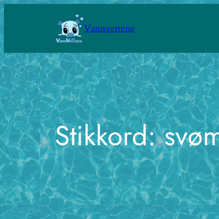
Hopp
til
Vannvettene
innhold
Stikkord:
svø