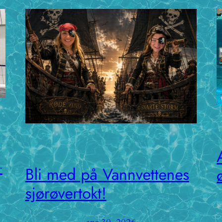
️
Bli med på Vannvettenes
sjørøvertokt!