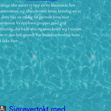
orrige uke startet vi opp en ny kursrunde hos
annvettene, og allerede etter første kursdag ser vi
t dette blir en veldig fin periode frem mot
ommeren Vi opplever grupper med god
temning, der både små og store koser seg i vannet.
et er noe helt spesielt å se hvordan foreldre heier
å ikke bare…
Sjørøvertokt med