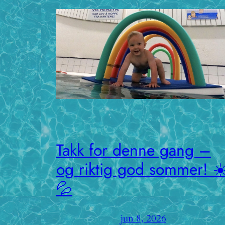
Takk for denne gang –
og riktig god sommer! ☀
💦
jun 8, 2026