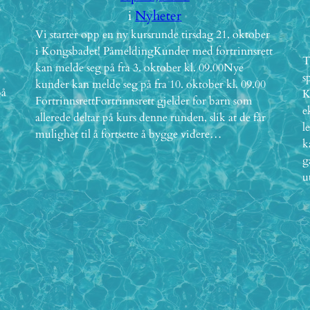
e
i
Nyheter
Vi starter opp en ny kursrunde tirsdag 21. oktober
i Kongsbadet! PåmeldingKunder med fortrinnsrett
T
kan melde seg på fra 3. oktober kl. 09.00Nye
s
kunder kan melde seg på fra 10. oktober kl. 09.00
på
K
FortrinnsrettFortrinnsrett gjelder for barn som
e
allerede deltar på kurs denne runden, slik at de får
l
mulighet til å fortsette å bygge videre…
k
g
u