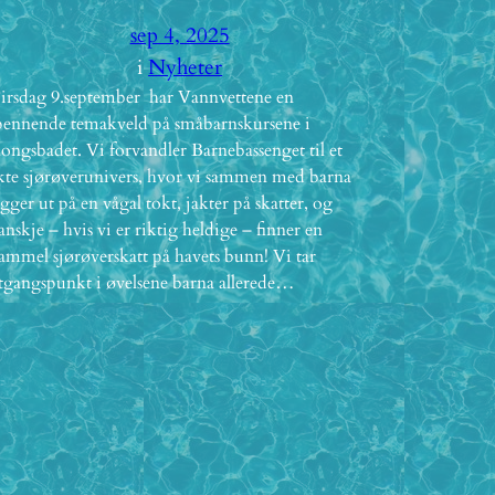
sep 4, 2025
i
Nyheter
irsdag 9.september har Vannvettene en
pennende temakveld på småbarnskursene i
ongsbadet. Vi forvandler Barnebassenget til et
kte sjørøverunivers, hvor vi sammen med barna
egger ut på en vågal tokt, jakter på skatter, og
anskje – hvis vi er riktig heldige – finner en
ammel sjørøverskatt på havets bunn! Vi tar
tgangspunkt i øvelsene barna allerede…