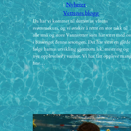
i
Nyheter
, 
Vettenes blogg
Da har vi kommet til slutten av vårens
svømmekurs, og vi ønsker å rette en stor takk til
alle små og store Vannvetter som har vært med os
i bassenget denne sesongen. Det har vært en glede
følge barnas utvikling gjennom lek, mestring og
nye opplevelser i vannet. Vi har fått oppleve man
fine…