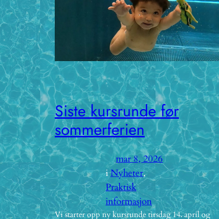
Siste kursrunde før
sommerferien
mar 8, 2026
i
Nyheter
, 
Praktisk
informasjon
Vi starter opp ny kursrunde tirsdag 14. april og