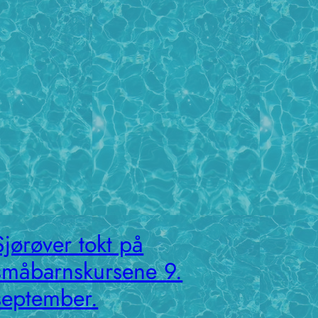
Sjørøver tokt på
småbarnskursene 9.
september.