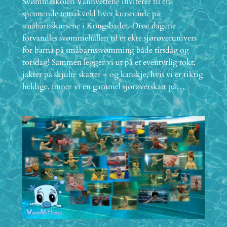
Svømmeskolen Vannvettene inviterer til en
spennende temakveld hver kursrunde på
småbarnskursene i Kongsbadet. Disse dagene
forvandles svømmehallen til et ekte sjørøverunivers
for barna på småbarnssvømming både tirsdag og
torsdag! Sammen legger vi ut på et eventyrlig tokt,
jakter på skjulte skatter – og kanskje, hvis vi er riktig
heldige, finner vi en gammel sjørøverskatt på…