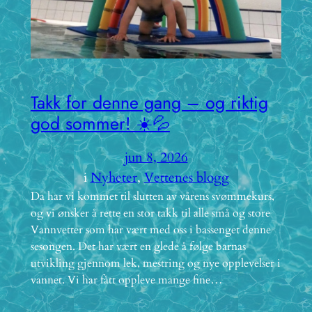
Takk for denne gang – og riktig
god sommer! ☀️💦
jun 8, 2026
i
Nyheter
, 
Vettenes blogg
Da har vi kommet til slutten av vårens svømmekurs,
og vi ønsker å rette en stor takk til alle små og store
Vannvetter som har vært med oss i bassenget denne
sesongen. Det har vært en glede å følge barnas
utvikling gjennom lek, mestring og nye opplevelser i
vannet. Vi har fått oppleve mange fine…