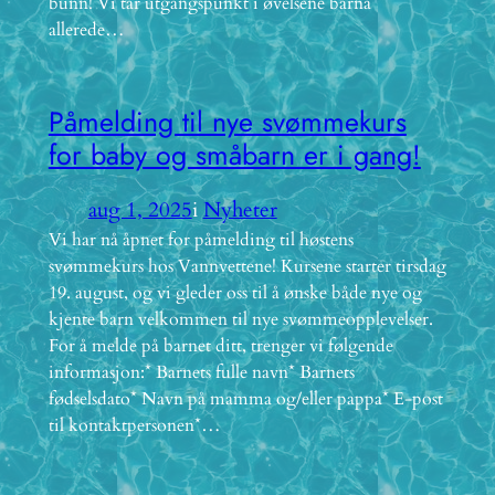
bunn! Vi tar utgangspunkt i øvelsene barna
allerede…
Påmelding til nye svømmekurs
for baby og småbarn er i gang!
aug 1, 2025
i
Nyheter
Vi har nå åpnet for påmelding til høstens
svømmekurs hos Vannvettene! Kursene starter tirsdag
19. august, og vi gleder oss til å ønske både nye og
kjente barn velkommen til nye svømmeopplevelser.
For å melde på barnet ditt, trenger vi følgende
informasjon:* Barnets fulle navn* Barnets
fødselsdato* Navn på mamma og/eller pappa* E-post
til kontaktpersonen*…