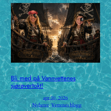
Bli med på Vannvettenes
sjørøvertokt!
apr 30, 2026
i
Nyheter
, 
Vettenes blogg