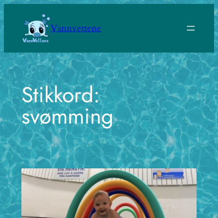
Hopp
til
Vannvettene
innhold
Stikkord:
svømming