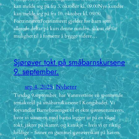
kan melde seg på fra 3. oktober kl. 09.00Nye kunder
kan melde seg på fra 10. oktober kl. 09.00
FortrinnsrettFortrinnsrett gjelder for barn som
allerede deltar på kurs denne runden, slik at de får
mulighet til å fortsette å bygge videre…
Sjørøver tokt på småbarnskursene
9. september.
sep 4, 2025
i
Nyheter
Tirsdag 9.september har Vannvettene en spennende
temakveld på småbarnskursene i Kongsbadet. Vi
forvandler Barnebassenget til et ekte sjørøverunivers,
hvor vi sammen med barna legger ut på en vågal
tokt, jakter på skatter, og kanskje – hvis vi er riktig
heldige – finner en gammel sjørøverskatt på havets