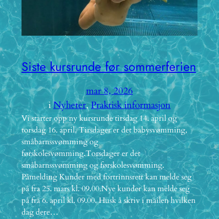
Siste kursrunde før sommerferien
mar 8, 2026
i
Nyheter
, 
Praktisk informasjon
Vi starter opp ny kursrunde tirsdag 14. april og
torsdag 16. april. Tirsdager er det babysvømming,
småbarnssvømming og
førskolesvømming.Torsdager er det
småbarnssvømming og førskolesvømming.
Påmelding Kunder med fortrinnsrett kan melde seg
på fra 25. mars kl. 09.00.Nye kunder kan melde seg
på fra 6. april kl. 09.00. Husk å skriv i mailen hvilken
dag dere…