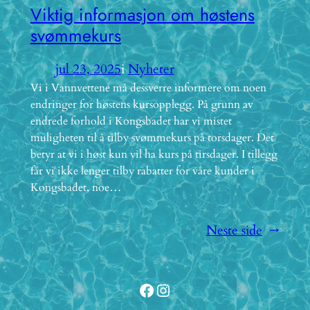
Viktig informasjon om høstens
svømmekurs
jul 23, 2025
i
Nyheter
Vi i Vannvettene må dessverre informere om noen
endringer for høstens kursopplegg. På grunn av
endrede forhold i Kongsbadet har vi mistet
muligheten til å tilby svømmekurs på torsdager. Det
betyr at vi i høst kun vil ha kurs på tirsdager. I tillegg
får vi ikke lenger tilby rabatter for våre kunder i
Kongsbadet, noe…
Neste side
→
Facebook
Instagram