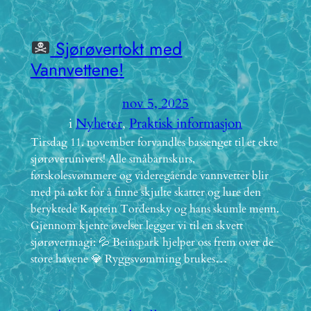
Sjørøvertokt med
Vannvettene!
nov 5, 2025
i
Nyheter
, 
Praktisk informasjon
Tirsdag 11. november forvandles bassenget til et ekte
sjørøverunivers! Alle småbarnskurs,
førskolesvømmere og videregående vannvetter blir
med på tokt for å finne skjulte skatter og lure den
beryktede Kaptein Tordensky og hans skumle menn.
Gjennom kjente øvelser legger vi til en skvett
sjørøvermagi: 💦 Beinspark hjelper oss frem over de
store havene 💎 Ryggsvømming brukes…