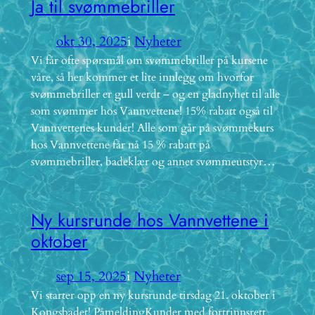
Ja til svømmebriller
okt 30, 2025
i
Nyheter
Vi får ofte spørsmål om svømmebriller på kursene
våre, så her kommer et lite innlegg om hvorfor
svømmebriller er gull verdt – og en gladnyhet til alle
som svømmer hos Vannvettene! 15% rabatt også til
Vannvettenes kunder! Alle som går på svømmekurs
hos Vannvettene får nå 15 % rabatt på
svømmebriller, badeklær og annet svømmeutstyr…
Ny kursrunde hos Vannvettene i
oktober
sep 15, 2025
i
Nyheter
Vi starter opp en ny kursrunde tirsdag 21. oktober i
Kongsbadet! PåmeldingKunder med fortrinnsrett