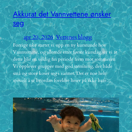
Akkurat det Vannvettene ønsker
seg
apr 20, 2026
i
Vettenes blogg
Forrige uke startet vi opp en ny kursrunde hos
Vannvettene, og allerede etter første kursdag ser vi at
dette blir en veldig fin periode frem mot sommeren
Vi opplever grupper med god stemning, der både
små og store koser seg i vannet. Det er noe helt
spesielt å se hvordan foreldre heier på ikke bare…