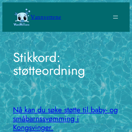
Hopp
til
Vannvettene
innhold
Stikkord:
støtteordning
Nå kan du søke støtte til baby- og
småbarnssvømming i
Kongsvinger.