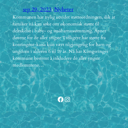
sep 29, 2023
i
Nyheter
Kommunen har nylig utvidet støtteordningen, slik at
familier nå kan søke om økonomisk støtte til
deltakelse i baby- og småbarnssvømming. Åpner
dørene for de aller yngste Tidligere har støtte fra
kontingent-kassa kun vært tilgjengelig for barn og
ungdom i alderen 6 til 19 år. Nå har Kongsvinger
kommune bestemt å inkludere de aller yngste
medlemmene…
Facebook
Instagram