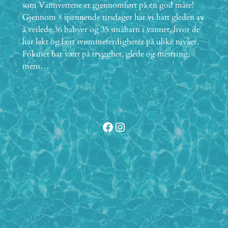
som Vannvettene er gjennomført på en god måte!
Gjennom 8 spennende tirsdager har vi hatt gleden av
å veilede 36 babyer og 35 småbarn i vannet, hvor de
har lekt og lært svømmeferdigheter på ulike nivåer.
Fokuset har vært på trygghet, glede og mestring,
mens…
Facebook
Instagram