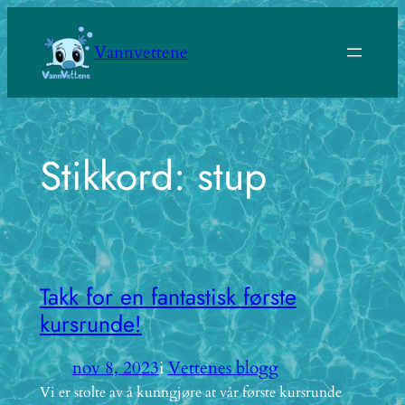
Hopp
til
Vannvettene
innhold
Stikkord:
stup
Takk for en fantastisk første
kursrunde!
nov 8, 2023
i
Vettenes blogg
Vi er stolte av å kunngjøre at vår første kursrunde