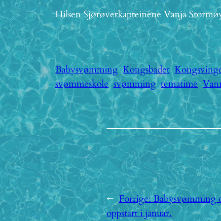
Hilsen Sjørøverkapteinene Vanja Storm
Babysvømming
Kongsbadet
Kongsving
svømmeskole
svømming
tematime
Van
←
Forrige:
Babysvømming 
oppstart i januar.