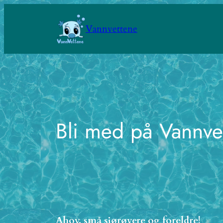
Hopp
til
Vannvettene
innhold
Bli med på Vannvet
Ahoy, små sjørøvere og foreldre!