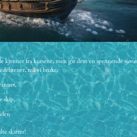
ede kjenner fra kursene, men gir dem en spennende sjørøv
g edelstener, må vi bruke:
 vannet,
ge skip,
ssiden
lte skatter!