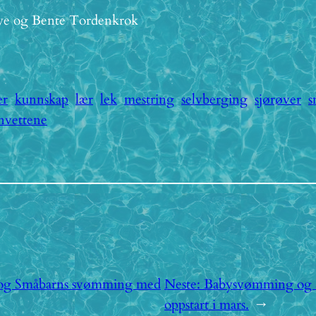
øye og Bente Tordenkrok
er
kunnskap
lær
lek
mestring
selvberging
sjørøver
s
nvettene
og Småbarns svømming med
Neste:
Babysvømming og
oppstart i mars.
→