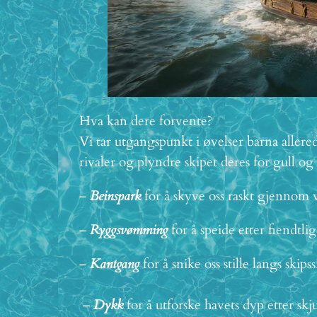
Hva kan dere forvente?
Vi tar utgangspunkt i øvelser barna aller
rivaler og plyndre skipet deres for gull o
–
Beinspark
for å skyve oss raskt gjennom
–
Ryggsvømming
for å speide etter fiendtli
–
Kantgang
for å snike oss stille langs skip
–
Dykk
for å utforske havets dyp etter skju