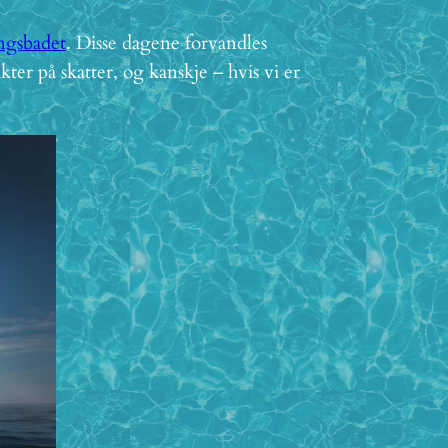
gsbadet
. Disse dagene forvandles
er på skatter, og kanskje – hvis vi er