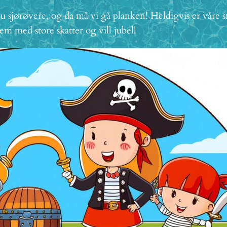
slu sjørøvere, og da må vi gå planken! Heldigvis er våre 
m med store skatter og vill jubel!