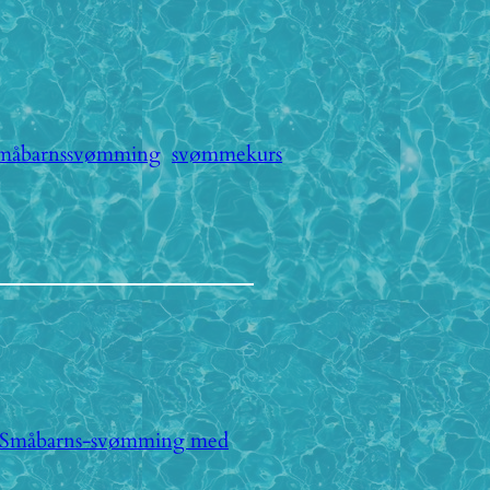
måbarnssvømming
svømmekurs
 Småbarns-svømming med