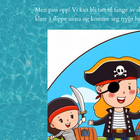
Men pass opp! Vi kan bli tatt til fange av 
klare å slippe unna og komme seg trygt hje