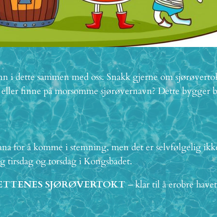
 inn i dette sammen med oss. Snakk gjerne om sjørøvert
n eller finne på morsomme sjørøvernavn? Dette bygger b
ana for å komme i stemning, men det er selvfølgelig ikke
ig tirsdag og torsdag i Kongsbadet.
TTENES SJØRØVERTOKT
– klar til å erobre have