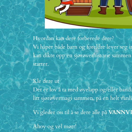
Hvordan kan dere forberede dere?
Vi håper både barn og foreldre lever seg
kan dikte opp en sjørøverhistorie samme
starter.
Kle dere ut
Det er lov å ta med øyelapp og/eller band
litt sjørøvermagi sammen, på en helt vanl
Vi gleder oss til å se dere alle på
VANNVE
Ahoy og vel møtt!