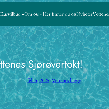
Kurstilbud
Om oss
Her finner du oss
Nyheter
Vettene
tenes Sjørøvertokt!
feb 5, 2025
i
Vettenes blogg