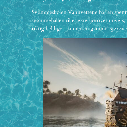
Svømmeskolen Vannvettene har en spenne
svømmehallen til et ekte sjørøverunivers, 
riktig heldige – finner en gammel sjørøve